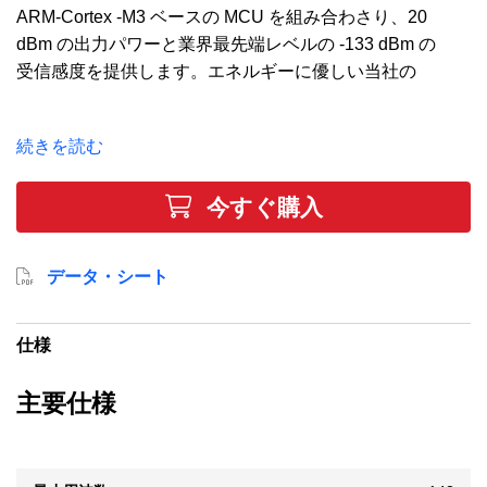
ARM-Cortex -M3 ベースの MCU を組み合わさり、20
dBm の出力パワーと業界最先端レベルの -133 dBm の
受信感度を提供します。エネルギーに優しい当社の
32 ビット MCU の超低消費電力スリープ・モードと高
速ウェイクアップ時間に、サブ GHz ラジオ送受信時
続きを読む
の低電力消費が組み合わさり、バッテリー駆動アプリ
ケーションに最適なソリューションを提供します。こ
今すぐ購入
のデバイスには、256 kB フラッシュ、32 kB RAM、
38 GPIO ピン、4 x 16 ビット・タイマー、および多重
通信インターフェイスが搭載されています。
データ・シート
仕様
主要仕様