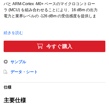
バと ARM-Cortex -M0+ ベースのマイクロコントロー
ラ (MCU) を組み合わせることにより、16 dBm の出力
電力と業界レベルの -126 dBm の受信感度を提供しま
す。エネルギーに優しい当社 32 ビット MCU の超低
消費電力動作モードと高速ウェイクアップ時間、そし
続きを読む
てサブ GHz 無線の送受信、これらの機能によりバッ
テリー駆動アプリケーションに最適なソリューション
今すぐ購入
を提供します。このデバイスには、64 kB フラッシ
ュ、8 kB RAM、27 GPIO ピン、3 x 16 ビット・タイ
マー、および多重通信インターフェイスが搭載されて
サンプル
います。
データ・シート
仕様
主要仕様